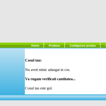
Home
Produse
Configurare produs
Cosul tau:
Nu aveti nimic adaugat in cos.
Va rugam verificati cantitatea...
Cosul tau este gol.